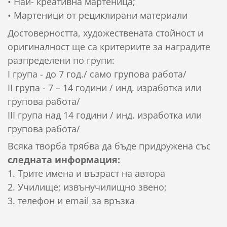
• Най- креативна мартеница;
• Мартеници от рециклирани материали
Достоверността, художествената стойност и
оригиналност ще са критериите за наградите
разпределени по групи:
І група - до 7 год./ само групова работа/
II група - 7 – 14 години / инд. изработка или
групова работа/
ІІI група над 14 години / инд. изработка или
групова работа/
Всяка творба трябва да бъде придружена със
следната информация:
1. Трите имена и възраст на автора
2. Училище; извънучилищно звено;
3. телефон и email за връзка