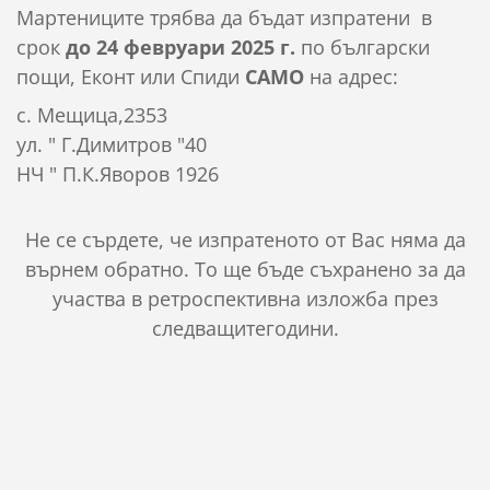
Мартениците трябва да бъдат изпратени в
срок
до 24 февруари 2025 г.
по български
пощи, Еконт или Спиди
САМО
на адрес:
с. Мещица,2353
ул. " Г.Димитров "40
НЧ " П.К.Яворов 1926
Не се сърдете, че изпратеното от Вас няма да
върнем обратно. То ще бъде съхранено за да
участва в ретроспективна изложба през
следващитегодини.