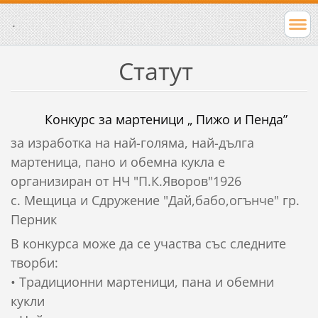
.
Статут
Конкурс за мартеници „ Пижо и Пенда”
за изработка на най-голяма, най-дълга
мартеница, пано и обемна кукла е
организиран от НЧ "П.К.Яворов"1926
с. Мещица и Сдружение "Дай,бабо,огънче" гр.
Перник
В конкурса може да се участва със следните
творби:
• Традиционни мартеници, пана и обемни
кукли